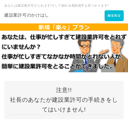
あなたは建設業許可がとれます!そして頼れる相談相手も見つかります!
建設業許可のかけはし
Toggle
MENU
navigation
注意!!
社長のあなたが建設業許可の手続きをし
てはいけません!